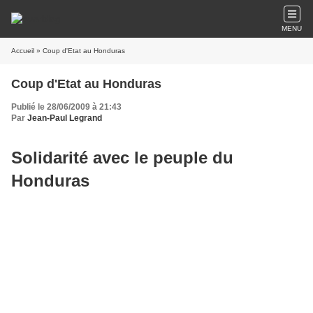
MENU
Accueil
» Coup d'Etat au Honduras
Coup d'Etat au Honduras
Publié le 28/06/2009 à 21:43
Par
Jean-Paul Legrand
Solidarité avec le peuple du
Honduras
Selon les principaux médias mondiaux, l'armée hondurienne a réussi un
coup d'Etat militaire contre le président légalement élu de ce pays qui
était sur le point d'organiser le jour-même une consultation populaire
jugée illégale par la Cour suprême. Elle devait lui permettre de se