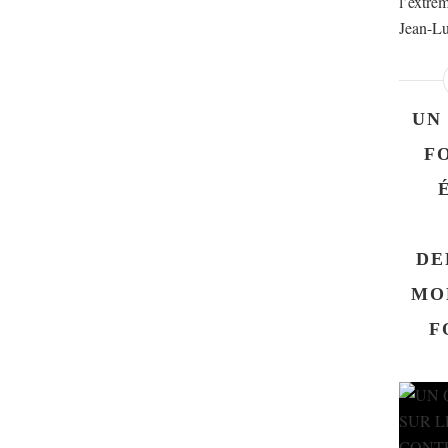
l’extrêm
Jean-Lu
UN
F
DE
MO
F