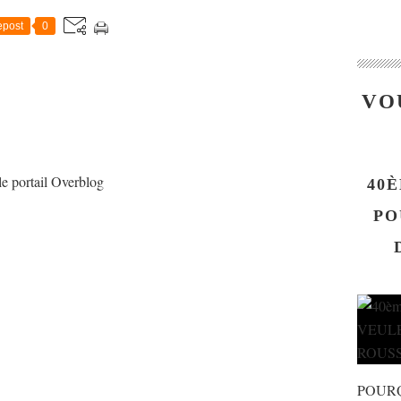
post
0
VO
le portail Overblog
40È
PO
POUR