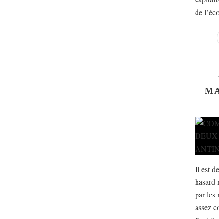
de l’éco
MA
Il est d
hasard 
par les 
assez c