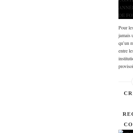
Pour les
jamais 
qu’un m
entre le
institut
proviso
CR
RE
CO