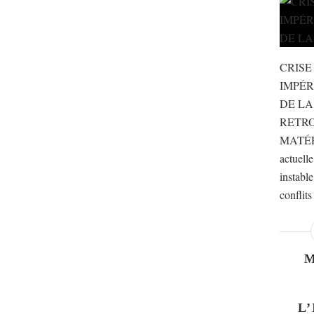
CRISE
IMPÉR
DE LA
RETR
MATÉR
actuell
instable
conflits
L