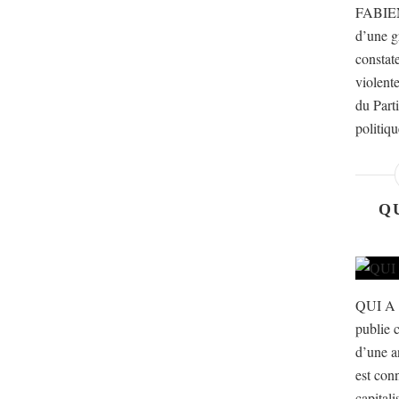
FABIEN
d’une g
constat
violente
du Part
politiqu
Q
QUI A
publie c
d’une a
est con
capital