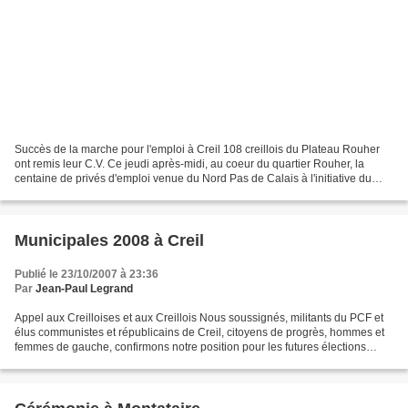
Succès de la marche pour l'emploi à Creil 108 creillois du Plateau Rouher
ont remis leur C.V. Ce jeudi après-midi, au coeur du quartier Rouher, la
centaine de privés d'emploi venue du Nord Pas de Calais à l'initiative du
PCF et accompagnée par Michelle...
Municipales 2008 à Creil
Publié le 23/10/2007 à 23:36
Par
Jean-Paul Legrand
Appel aux Creilloises et aux Creillois Nous soussignés, militants du PCF et
élus communistes et républicains de Creil, citoyens de progrès, hommes et
femmes de gauche, confirmons notre position pour les futures élections
municipales. Il s’agit d’abord...