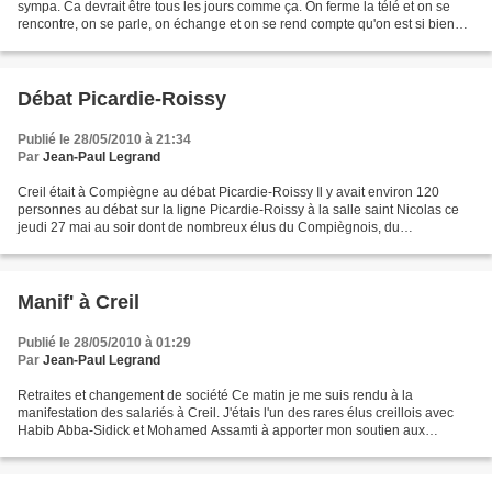
sympa. Ca devrait être tous les jours comme ça. On ferme la télé et on se
rencontre, on se parle, on échange et on se rend compte qu'on est si bien
ensemble. Chacun a apporté...
Débat Picardie-Roissy
Publié le 28/05/2010 à 21:34
Par
Jean-Paul Legrand
Creil était à Compiègne au débat Picardie-Roissy Il y avait environ 120
personnes au débat sur la ligne Picardie-Roissy à la salle saint Nicolas ce
jeudi 27 mai au soir dont de nombreux élus du Compiègnois, du
département et de la région. Hassan Bouaddi,...
Manif' à Creil
Publié le 28/05/2010 à 01:29
Par
Jean-Paul Legrand
Retraites et changement de société Ce matin je me suis rendu à la
manifestation des salariés à Creil. J'étais l'un des rares élus creillois avec
Habib Abba-Sidick et Mohamed Assamti à apporter mon soutien aux
travailleurs. Mais peut-être que d'autres...