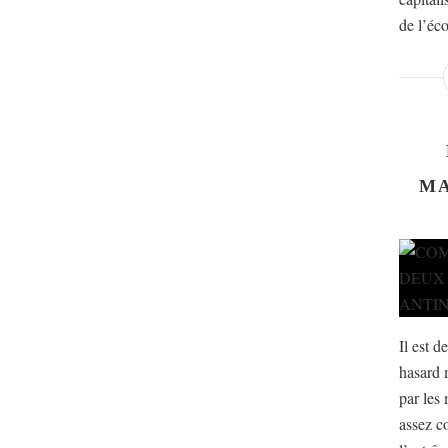
de l’éco
MA
Il est d
hasard 
par les 
assez c