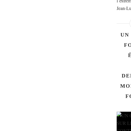
l’extrêm
Jean-Lu
UN
F
DE
MO
F