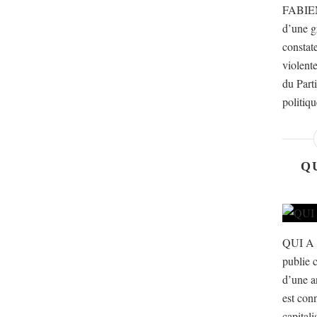
FABIEN
d’une g
constat
violente
du Part
politiqu
Q
QUI A
publie c
d’une a
est con
capital