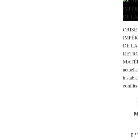
CRISE
IMPÉR
DE LA
RETR
MATÉR
actuell
instable
conflits
L