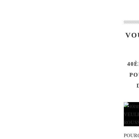
VO
40È
PO
POUR