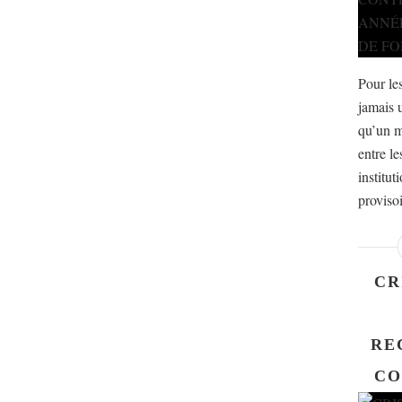
Pour les
jamais 
qu’un m
entre le
institut
proviso
CR
RE
CO