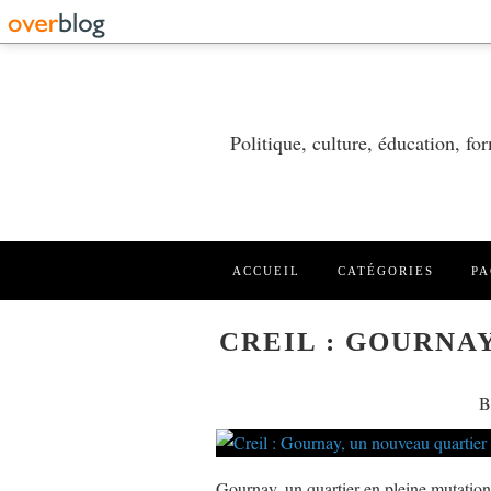
Politique, culture, éducation, f
ACCUEIL
CATÉGORIES
PA
CREIL : GOURNA
B
Gournay, un quartier en pleine mutation