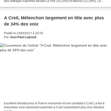
des suffrages exprimés devant Le Pen (24,10%) et Macron (21,59%). Le
maire de la commune devrait réfléchir à ses...
A Creil, Mélenchon largement en tête avec plus
de 34% des voix
Publié le 23/04/2017 à 22:55
Par
Jean-Paul Legrand
Excellent résultat pour la France insoumise et son candidat à Creil La force
insoumise s'est clairement exprimée à Creil rassemblant plus d'un électeur