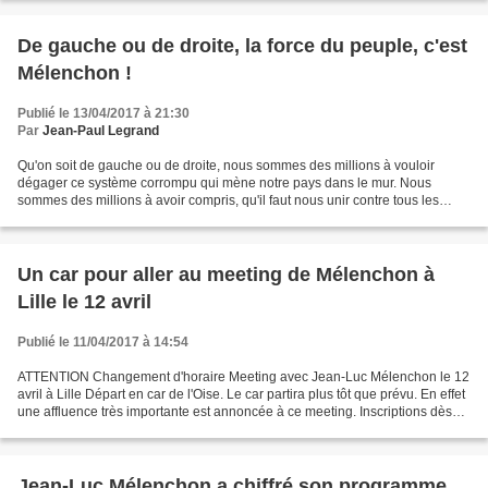
De gauche ou de droite, la force du peuple, c'est
Mélenchon !
Publié le 13/04/2017 à 21:30
Par
Jean-Paul Legrand
Qu'on soit de gauche ou de droite, nous sommes des millions à vouloir
dégager ce système corrompu qui mène notre pays dans le mur. Nous
sommes des millions à avoir compris, qu'il faut nous unir contre tous les
défenseurs de ce système, les dégager, enfin,...
Un car pour aller au meeting de Mélenchon à
Lille le 12 avril
Publié le 11/04/2017 à 14:54
ATTENTION Changement d'horaire Meeting avec Jean-Luc Mélenchon le 12
avril à Lille Départ en car de l'Oise. Le car partira plus tôt que prévu. En effet
une affluence très importante est annoncée à ce meeting. Inscriptions dès
maintenant sur jlm2017.oise@gmail.com...
Jean-Luc Mélenchon a chiffré son programme.