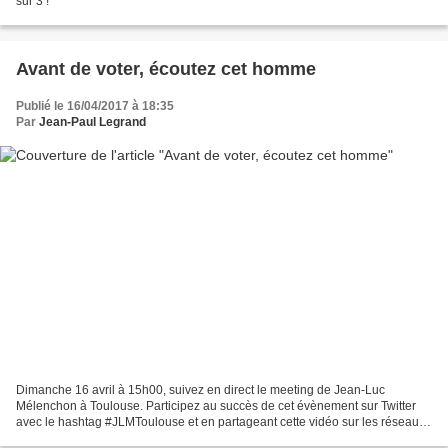
sur 3 !
Avant de voter, écoutez cet homme
Publié le 16/04/2017 à 18:35
Par
Jean-Paul Legrand
Dimanche 16 avril à 15h00, suivez en direct le meeting de Jean-Luc
Mélenchon à Toulouse. Participez au succès de cet évènement sur Twitter
avec le hashtag #JLMToulouse et en partageant cette vidéo sur les réseaux
sociaux. Rejoignez la France insoumise...