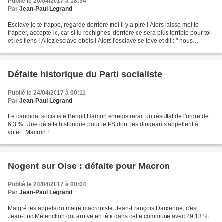
Publié le 26/04/2017 à 18:34
Par
Jean-Paul Legrand
Esclave je te frappe, regarde derrière moi il y a pire ! Alors laisse moi te
frapper, accepte-le, car si tu rechignes, derrière ce sera plus terrible pour toi
et les tiens ! Allez esclave obéis ! Alors l'esclave se lève et dit : " nous
sommes des millions,...
Défaite historique du Parti socialiste
Publié le 24/04/2017 à 00:11
Par
Jean-Paul Legrand
Le candidat socialiste Benoit Hamon enregistrerait un résultat de l'ordre de
6,3 %. Une défaite historique pour le PS dont les dirigeants appellent à
voter...Macron !
Nogent sur Oise : défaite pour Macron
Publié le 24/04/2017 à 00:04
Par
Jean-Paul Legrand
Malgré les appels du maire macroniste, Jean-François Dardenne, c'est
Jean-Luc Mélenchon qui arriive en tête dans cette commune avec 29,13 %