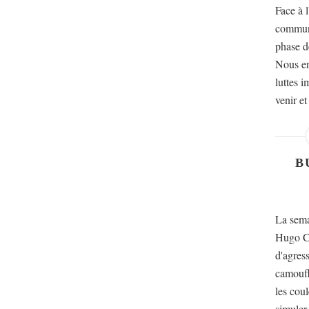
Face à l
communi
phase d
Nous en
luttes 
venir et
B
La sema
Hugo Ch
d'agres
camoufl
les cou
simuler 