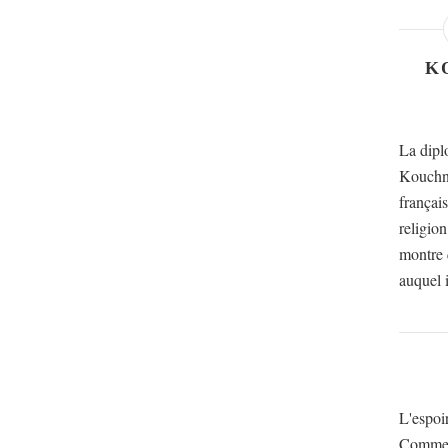
K
La dipl
Kouchne
français
religion
montre q
auquel i
L'espoi
Comme c