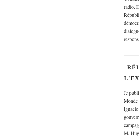
radio, 
Républi
démocra
dialogu
respons
RÉ
L'E
Je publi
Monde d
Ignaci
gouvern
campagn
M. Hugo