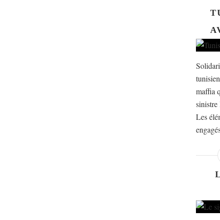
T
A
Solidar
tunisien
maffia 
sinistre
Les élé
engagés