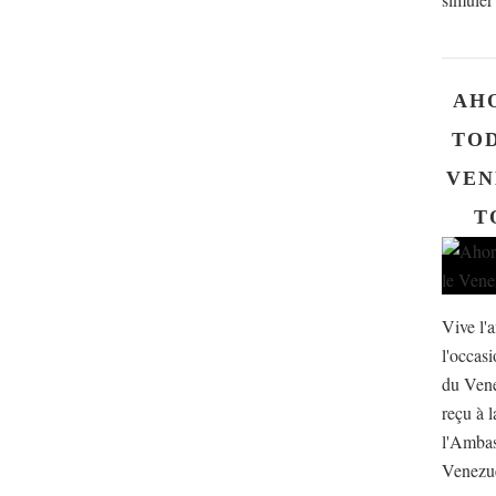
AH
TOD
VEN
T
Vive l'
l'occas
du Ven
reçu à l
l'Ambas
Venezuel