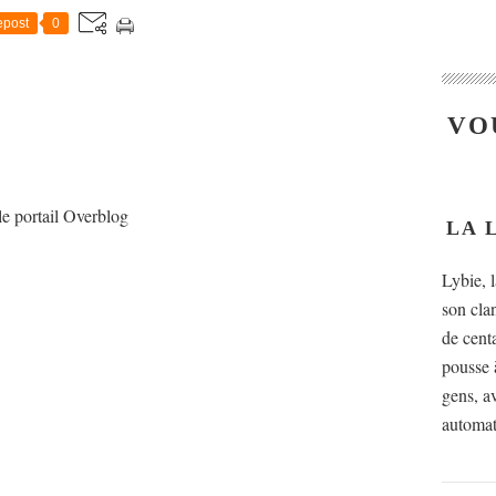
post
0
VO
le portail Overblog
LA 
Lybie, 
son cla
de cent
pousse à
gens, av
automat