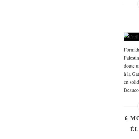
Formida
Palesti
doute u
à la Gar
en solid
Beaucou
6 M
ÉL