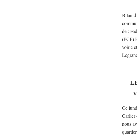
Bilan d
communi
de : Fa
(PCF) H
voirie 
Legrand
L
V
Ce lund
Carlier
nous av
quartier