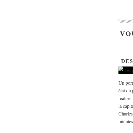
VO
DES
Un port 
état du 
réalise
la capi
Charles 
minutes 