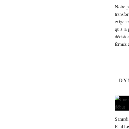
Notre p
transfo
exigenc
qu'à la 
décision
fermés q
DY
Samedi 
Paul Le