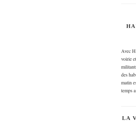
HA
Avec Ha
voirie e
militant
des hab
matin e
temps a
LA 