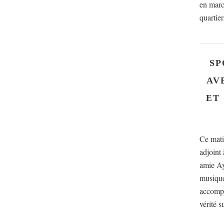
en marc
quartier
SP
AV
ET
Ce mati
adjoint 
amie Ay
musique
accompa
vérité s