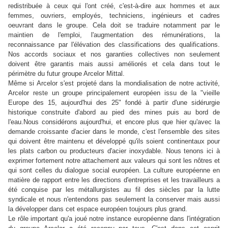
redistribuée à ceux qui l'ont créé, c'est-à-dire aux hommes et aux
femmes, ouvriers, employés, techniciens, ingénieurs et cadres
oeuvrant dans le groupe.
Cela doit se traduire notamment par le
maintien de l'emploi, l'augmentation des rémunérations, la
reconnaissance par l'élévation des classifications des qualifications.
Nos accords sociaux et nos garanties collectives non seulement
doivent être garantis mais aussi améliorés et cela dans tout le
périmètre du futur groupe Arcelor Mittal.
Même si Arcelor s'est projeté dans la mondialisation de notre activité,
Arcelor reste un groupe principalement européen issu de la "vieille
Europe des 15, aujourd'hui des 25" fondé à partir d'une sidérurgie
historique construite d'abord au pied des mines puis au bord de
l'eau.
Nous considérons aujourd'hui, et encore plus que hier qu'avec la
demande croissante d'acier dans le monde, c'est l'ensemble des sites
qui doivent être maintenu et développé qu'ils soient continentaux pour
les plats carbon ou producteurs d'acier inoxydable.
Nous tenons ici à
exprimer fortement notre attachement aux valeurs qui sont les nôtres et
qui sont celles du dialogue social européen.
La culture européenne en
matière de rapport entre les directions d'entreprises et les travailleurs a
été conquise par les métallurgistes au fil des siècles par la lutte
syndicale et nous n'entendons pas seulement la conserver mais aussi
la développer dans cet espace européen toujours plus grand.
Le rôle important qu'a joué notre instance européenne dans l'intégration