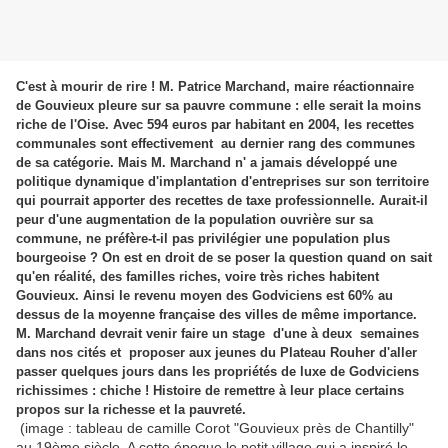
C'est à mourir de rire ! M. Patrice Marchand, maire réactionnaire
de Gouvieux pleure sur sa pauvre commune : elle serait la moins
riche de l'Oise. Avec 594 euros par habitant en 2004, les recettes
communales sont effectivement au dernier rang des communes
de sa catégorie. Mais M. Marchand n' a jamais développé une
politique dynamique d'implantation d'entreprises sur son territoire
qui pourrait apporter des recettes de taxe professionnelle. Aurait-il
peur d'une augmentation de la population ouvrière sur sa
commune, ne préfère-t-il pas privilégier une population plus
bourgeoise ? On est en droit de se poser la question quand on sait
qu'en réalité, des familles riches, voire très riches habitent
Gouvieux. Ainsi le revenu moyen des Godviciens est 60% au
dessus de la moyenne française des villes de même importance.
M. Marchand devrait venir faire un stage d'une à deux semaines
dans nos cités et proposer aux jeunes du Plateau Rouher d'aller
passer quelques jours dans les propriétés de luxe de Godviciens
richissimes : chiche ! Histoire de remettre à leur place certains
propos sur la richesse et la pauvreté.
(image : tableau de camille Corot "Gouvieux près de Chantilly"
au 19ème siècle. A cette époque le petit village qui a inspiré le