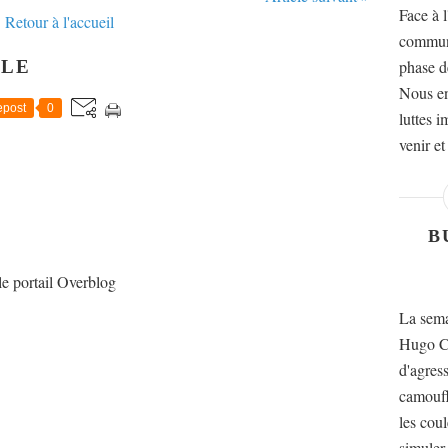
Face à l
Retour à l'accueil
communi
CLE
phase d
Nous en
post
0
luttes 
venir et
B
le portail Overblog
La sema
Hugo Ch
d'agres
camoufl
les cou
simuler 