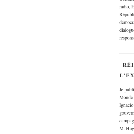
radio, 
Républi
démocra
dialogu
respons
RÉ
L'E
Je publi
Monde d
Ignaci
gouvern
campagn
M. Hugo