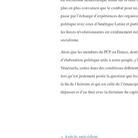
plus en plus convaincu que le combat pour un
passe par l’échange d’expériences des organisat
politique avec ceux d’Amérique Latine et part
les forces révolutionnaires est extrêmement ri
socialisme.
Alors que les membres du PCF en France, dont j
d’élaboration politique utile à notre peuple, j’
Vénézuela, certes dans des conditions différen
lors qu’est justement posée la question que les
la fin de l’histoire et qui est celle de l’éman
dépasser et d’en finir avec la dictature du capit
« Article précédent