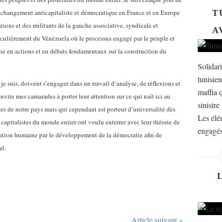
 changement anticapitaliste et démocratique en France et en Europe
T
ions et des militants de la gauche associative, syndicale et
A
iculièrement du Vénézuela où le processus engagé par le peuple et
che en actions et en débats fondamentaux sur la construction du
Solidar
tunisien
e suis, doivent s’engager dans un travail d’analyse, de réflexions et
maffia 
invite mes camarades à porter leur attention sur ce qui naît ici au
sinistre
tes de notre pays mais qui cependant est porteur d’universalité dès
Les élé
 capitalistes du monde entier ont voulu enterrer avec leur théorie de
engagés
cipation humaine par le développement de la démocratie afin de
al.
Article suivant »