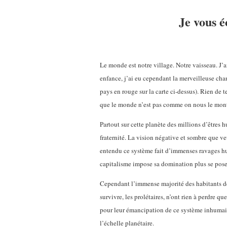
Je vous é
Le monde est notre village. Notre vaisseau. J’
enfance, j’ai eu cependant la merveilleuse cha
pays en rouge sur la carte ci-dessus). Rien de t
que le monde n’est pas comme on nous le montr
Partout sur cette planète des millions d’êtres 
fraternité. La vision négative et sombre que v
entendu ce système fait d’immenses ravages hu
capitalisme impose sa domination plus se pose 
Cependant l’immense majorité des habitants de
survivre, les prolétaires, n’ont rien à perdre q
pour leur émancipation de ce système inhumain q
l’échelle planétaire.