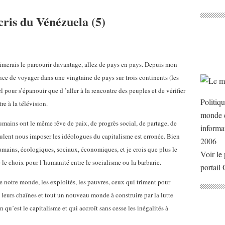
cris du Vénézuela (5)
aimerais le parcourir davantage, allez de pays en pays. Depuis mon
nce de voyager dans une vingtaine de pays sur trois continents (les
el pour s’épanouir que d ’aller à la rencontre des peuples et de vérifier
Politiq
e à la télévision.
monde e
humains ont le même rêve de paix, de progrès social, de partage, de
informa
eulent nous imposer les idéologues du capitalisme est erronée. Bien
2006
mains, écologiques, sociaux, économiques, et je crois que plus le
Voir le 
le choix pour l´humanité entre le socialisme ou la barbarie.
portail
 notre monde, les exploités, les pauvres, ceux qui triment pour
ue leurs chaînes et tout un nouveau monde à construire par la lutte
u’est le capitalisme et qui accroît sans cesse les inégalités à