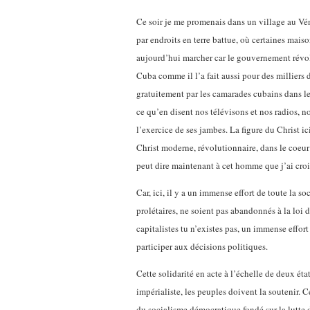
Ce soir je me promenais dans un village au Vén
par endroits en terre battue, où certaines maiso
aujourd’hui marcher car le gouvernement révol
Cuba comme il l’a fait aussi pour des milliers
gratuitement par les camarades cubains dans le
ce qu’en disent nos télévisons et nos radios, n
l’exercice de ses jambes. La figure du Christ ic
Christ moderne, révolutionnaire, dans le coeur 
peut dire maintenant à cet homme que j’ai croi
Car, ici, il y a un immense effort de toute la 
prolétaires, ne soient pas abandonnés à la loi du
capitalistes tu n’existes pas, un immense effort
participer aux décisions politiques.
Cette solidarité en acte à l’échelle de deux ét
impérialiste, les peuples doivent la soutenir. 
du socialisme démocratique fondé sur la lutte d