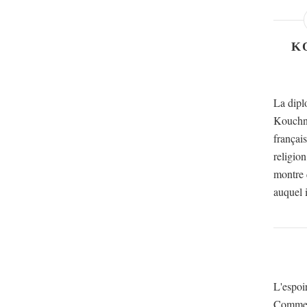
K
La dipl
Kouchne
français
religion
montre q
auquel i
L'espoi
Comme c