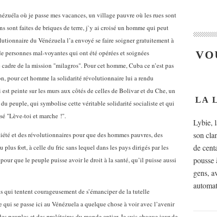
ézuéla où je passe mes vacances, un village pauvre où les rues sont
ns sont faites de briques de terre, j`y ai croisé un homme qui peut
utionnaire du Vénézuela l’a envoyé se faire soigner gratuitement à
 de personnes mal-voyantes qui ont été opérées et soignées
VO
 cadre de la mission "milagros". Pour cet homme, Cuba ce n’est pas
on, pour cet homme la solidarité révolutionnaire lui a rendu
i est peinte sur les murs aux côtés de celles de Bolivar et du Che, un
LA 
du peuple, qui symbolise cette véritable solidarité socialiste et qui
sé "Lève-toi et marche !".
Lybie, 
son cla
société et des révolutionnaires pour que des hommes pauvres, des
de cent
 plus fort, à celle du fric sans lequel dans les pays dirigés par les
pousse à
 pour que le peuple puisse avoir le droit à la santé, qu’il puisse aussi
gens, av
automat
ats qui tentent courageusement de s’émanciper de la tutelle
Ce qui se passe ici au Vénézuela a quelque chose à voir avec l’avenir
es peuples et des prolétaires du monde entier. Je suis chaque jour de