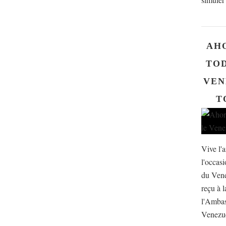
AH
TOD
VEN
T
Vive l'
l'occas
du Ven
reçu à l
l'Ambas
Venezuel