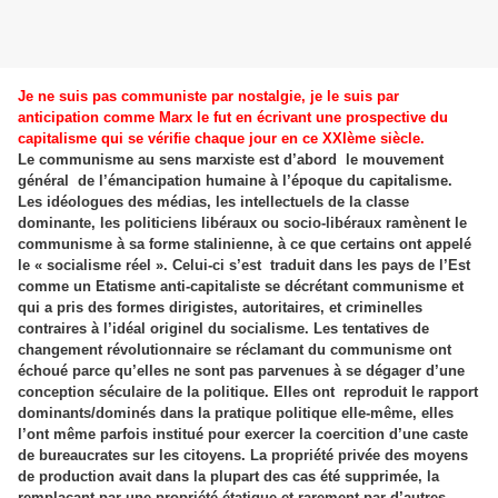
Je ne suis pas communiste par nostalgie, je le suis par
anticipation comme Marx le fut en écrivant une prospective du
capitalisme qui se vérifie chaque jour en ce XXIème siècle.
Le communisme au sens marxiste est d’abord
le mouvement
général
de l’émancipation humaine à l’époque du capitalisme.
Les idéologues des médias, les intellectuels de la classe
dominante, les politiciens libéraux ou socio-libéraux ramènent le
communisme à sa forme stalinienne, à ce que certains ont appelé
le « socialisme réel ». Celui-ci s’est
traduit dans les pays de l’Est
comme un Etatisme anti-capitaliste se décrétant communisme et
qui a pris des formes dirigistes, autoritaires, et criminelles
contraires à l’idéal originel du socialisme. Les tentatives de
changement révolutionnaire se réclamant du communisme ont
échoué parce qu’elles ne sont pas parvenues à se dégager d’une
conception séculaire de la politique. Elles ont
reproduit le rapport
dominants/dominés dans la pratique politique elle-même, elles
l’ont même parfois institué pour exercer la coercition d’une caste
de bureaucrates sur les citoyens. La propriété privée des moyens
de production avait dans la plupart des cas été supprimée, la
remplaçant par une propriété étatique et rarement par d’autres