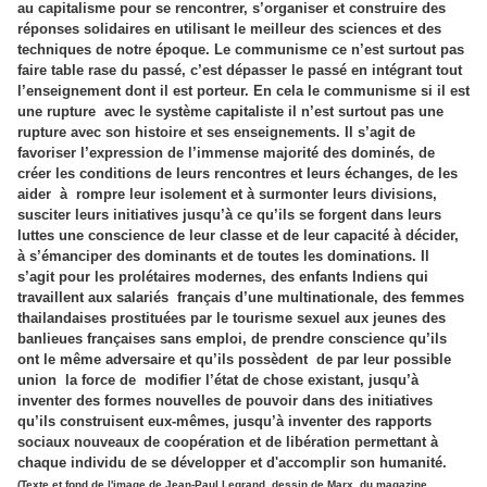
au capitalisme pour se rencontrer, s’organiser et construire des
réponses solidaires en utilisant le meilleur des sciences et des
techniques de notre époque. Le communisme ce n’est surtout pas
faire table rase du passé, c’est dépasser le passé en intégrant tout
l’enseignement dont il est porteur. En cela le communisme si il est
une rupture
avec le système capitaliste il n’est surtout pas une
rupture avec son histoire et ses enseignements. Il s’agit de
favoriser l’expression de l’immense majorité des dominés, de
créer les conditions de leurs rencontres et leurs échanges, de les
aider
à
rompre leur isolement et à surmonter leurs divisions,
susciter leurs initiatives jusqu’à ce qu’ils se forgent dans leurs
luttes une conscience de leur classe et de leur capacité à décider,
à s’émanciper des dominants et de toutes les dominations. Il
s’agit pour les prolétaires modernes, des enfants Indiens qui
travaillent aux salariés
français d’une multinationale, des femmes
thailandaises prostituées par le tourisme sexuel aux jeunes des
banlieues françaises sans emploi, de prendre conscience qu’ils
ont le même adversaire et qu’ils possèdent
de par leur possible
union
la force de
modifier l’état de chose existant, jusqu’à
inventer des formes nouvelles de pouvoir dans des initiatives
qu’ils construisent eux-mêmes, jusqu’à inventer des rapports
sociaux nouveaux de coopération et de libération permettant à
chaque individu de se développer et d'accomplir son humanité.
(Texte et fond de l'image de Jean-Paul Legrand, dessin de Marx du magazine