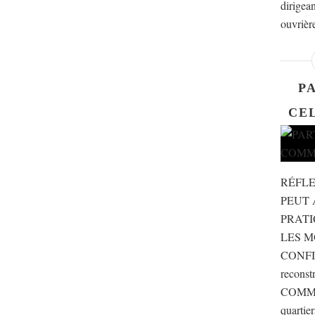
dirigean
ouvrière
P
CE
RÉFLE
PEUT 
PRATI
LES M
CONFIA
recons
COMMUN
quartier