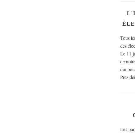
L'
ÉLE
Tous le
des élec
Le 11 ju
de notr
qui pour
Présiden
Les par