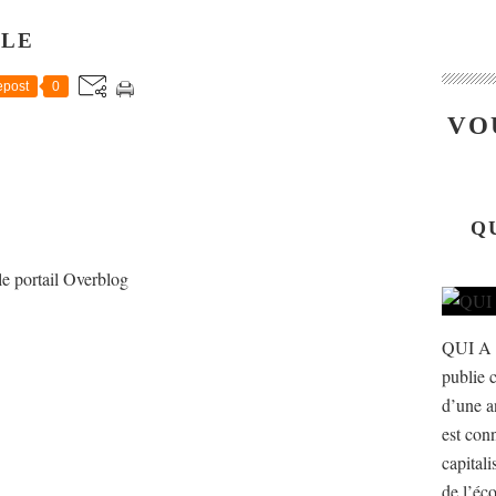
CLE
post
0
VO
Q
le portail Overblog
QUI A
publie c
d’une a
est con
capital
de l’éco