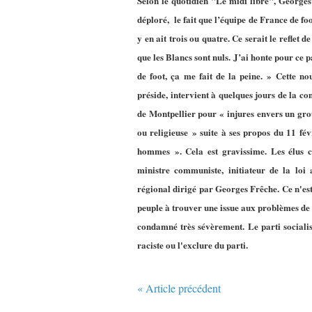
Selon le quotidien "Le midi libre", Georges
déploré, le fait que l’équipe de France de fo
y en ait trois ou quatre. Ce serait le reflet de
que les Blancs sont nuls. J’ai honte pour ce p
de foot, ça me fait de la peine. » Cette n
préside, intervient à quelques jours de la c
de Montpellier pour « injures envers un gro
ou religieuse » suite à ses propos du 11 févr
hommes ». Cela est gravissime. Les élus 
ministre communiste, initiateur de la loi 
régional dirigé par Georges Frêche. Ce n'est
peuple à trouver une issue aux problèmes de la
condamné très sévèrement. Le parti socialist
raciste ou l'exclure du parti.
« Article précédent