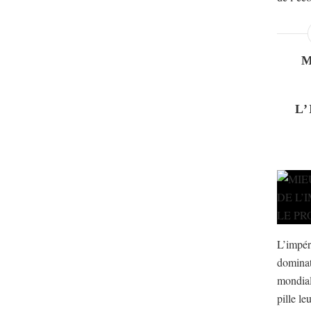
L
L’impér
dominat
mondial
pille le