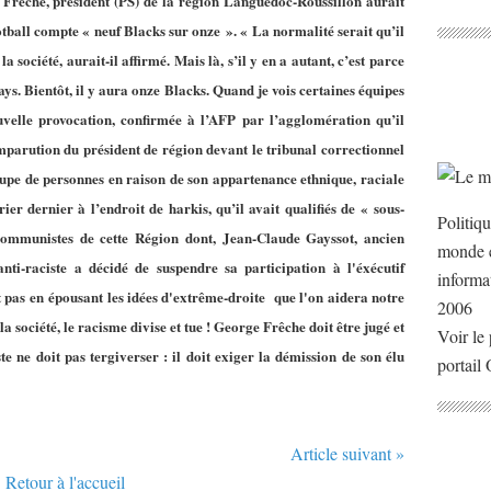
 Frêche, président (PS) de la région Languedoc-Roussillon aurait
otball compte « neuf Blacks sur onze ». « La normalité serait qu’il
 la société, aurait-il affirmé. Mais là, s’il y en a autant, c’est parce
ays. Bientôt, il y aura onze Blacks. Quand je vois certaines équipes
ouvelle provocation, confirmée à l’AFP par l’agglomération qu’il
omparution du président de région devant le tribunal correctionnel
upe de personnes en raison de son appartenance ethnique, raciale
ier dernier à l’endroit de harkis, qu’il avait qualifiés de « sous-
Politiq
communistes de cette Région dont, Jean-Claude Gayssot, ancien
monde e
anti-raciste a décidé de suspendre sa participation à l'éxécutif
informa
 pas en épousant les idées d'extrême-droite que l'on aidera notre
2006
 société, le racisme divise et tue ! George Frêche doit être jugé et
Voir le 
e ne doit pas tergiverser : il doit exiger la démission de son élu
portail
Article suivant »
Retour à l'accueil