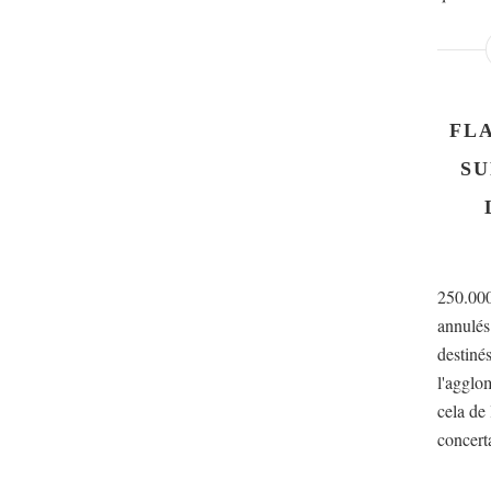
FL
SU
250.000
annulés
destinés
l'agglom
cela de
concerta