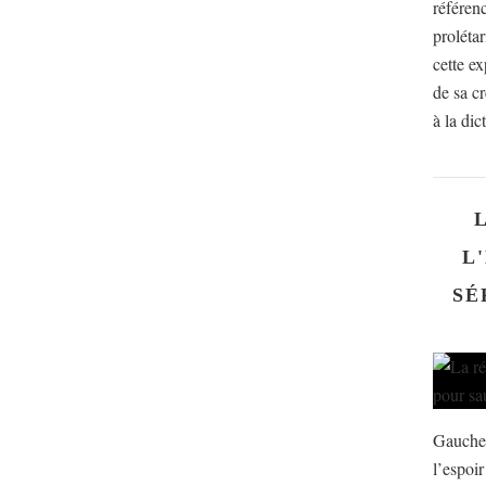
référen
prolétar
cette ex
de sa cr
à la dict
L
SÉ
Gauche,
l’espoi