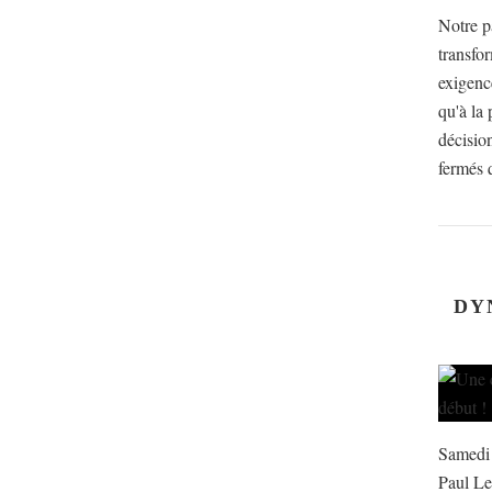
Notre p
transfo
exigenc
qu'à la 
décision
fermés q
DY
Samedi 
Paul Le