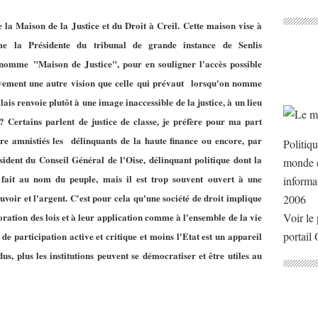
e la Maison de la Justice et du Droit à Creil. Cette maison vise à
e la Présidente du tribunal de grande instance de Senlis
e nomme "Maison de Justice", pour en souligner l'accès possible
tivement une autre vision que celle qui prévaut lorsqu'on nomme
ais renvoie plutôt à une image inaccessible de la justice, à un lieu
 ? Certains parlent de justice de classe, je préfère pour ma part
tre amnistiés les délinquants de la haute finance ou encore, par
Politiq
dent du Conseil Général de l'Oise, délinquant politique dont la
monde e
t fait au nom du peuple, mais il est trop souvent ouvert à une
informa
uvoir et l'argent. C'est pour cela qu'une société de droit implique
2006
boration des lois et à leur application comme à l'ensemble de la vie
Voir le 
portail
 de participation active et critique et moins l'Etat est un appareil
us, plus les institutions peuvent se démocratiser et être utiles au