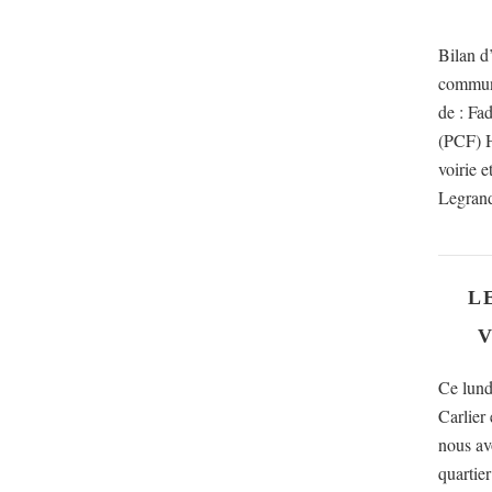
Bilan d
communi
de : Fa
(PCF) H
voirie 
Legrand
L
V
Ce lund
Carlier
nous av
quartier