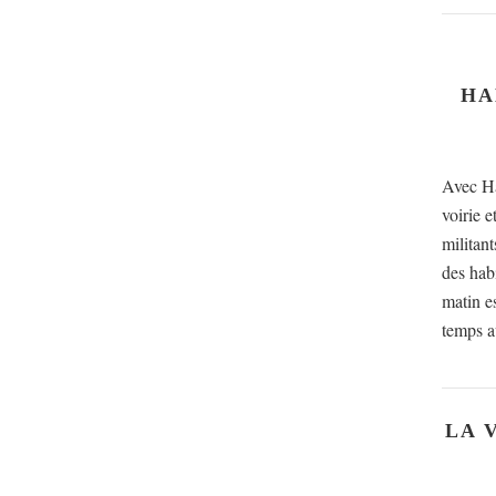
HA
Avec Ha
voirie e
militant
des hab
matin e
temps a
LA 