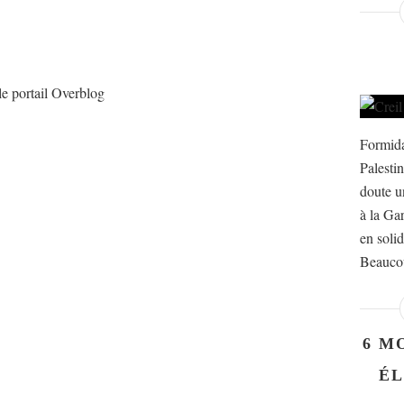
le portail Overblog
Formida
Palesti
doute u
à la Gar
en solid
Beaucou
6 M
ÉL