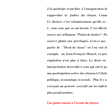
J'ai participé avant hier à l'inauguration d
rapprocher la Justice du citoyen. Comm
l'a déclaré c'est volontairement qu'elle s
à tous ceux qui en ont besoin. C'est effec
encore nos tribunaux "Palais de Justice". Pal
réservé plutôt aux privilégiés, n'est-ce pas
parler de "Droit de classe" où l'on voit ê
exemple, un Jean-François Mancel, ex-prési
réputation n'est plus à faire. Le droit es
interprétation favorable à ceux qui ont le po
une participation active des citoyens à l'éla
politique, économique et sociale. Plus il y a
exerçant un pouvoir coercitif sur les individ
plus grand nombre.
Une justice mieux à l'écoute du citoyen