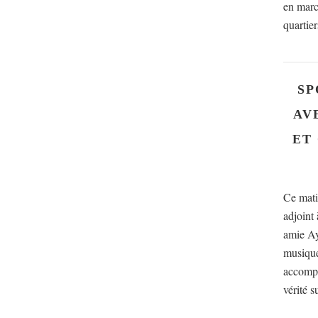
en marc
quartier
SP
AV
ET
Ce mati
adjoint 
amie Ay
musique
accompa
vérité s