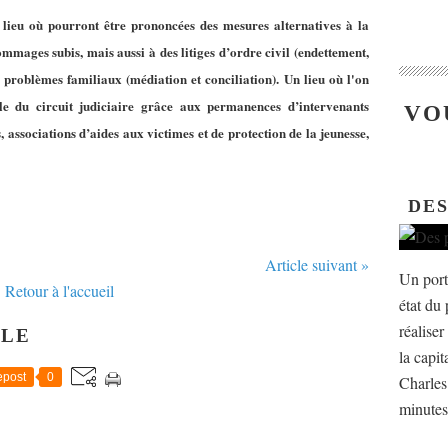
 lieu où pourront être prononcées des mesures alternatives à la
ommages subis, mais aussi à des litiges d’ordre civil (endettement,
 problèmes familiaux (médiation et conciliation). Un lieu où l'on
ale du circuit judiciaire grâce aux permanences d’intervenants
VO
rs, associations d’aides aux victimes et de protection de la jeunesse,
DES
Article suivant »
Un port 
Retour à l'accueil
état du 
réalise
CLE
la capi
post
0
Charles 
minutes 