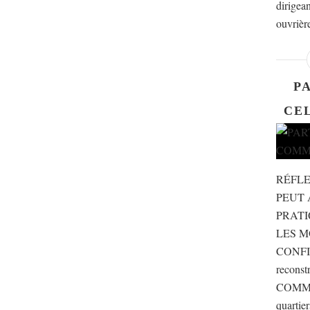
dirigean
ouvrière
P
CE
RÉFLE
PEUT 
PRATI
LES M
CONFIA
recons
COMMUN
quartier