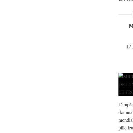
L
L’impér
dominat
mondial
pille le