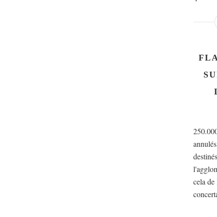
FL
SU
250.000
annulés
destinés
l'agglom
cela de
concerta