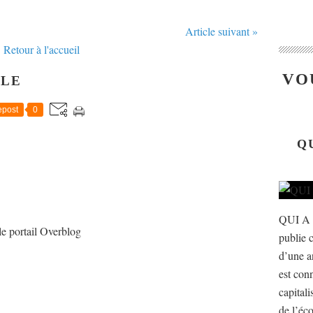
Article suivant »
Retour à l'accueil
VO
CLE
post
0
Q
QUI A
le portail Overblog
publie c
d’une a
est con
capital
de l’éco