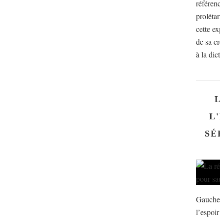
référen
prolétar
cette ex
de sa cr
à la dict
L
SÉ
Gauche,
l’espoi