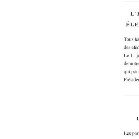
L'
ÉLE
Tous le
des élec
Le 11 ju
de notr
qui pour
Présiden
Les par