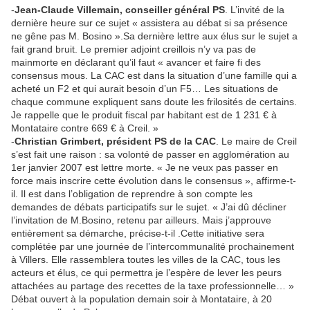
-
Jean-Claude Villemain, conseiller général PS
. L’invité de la
dernière heure sur ce sujet « assistera au débat si sa présence
ne gêne pas M. Bosino ».Sa dernière lettre aux élus sur le sujet a
fait grand bruit. Le premier adjoint creillois n’y va pas de
mainmorte en déclarant qu’il faut « avancer et faire fi des
consensus mous. La CAC est dans la situation d’une famille qui a
acheté un F2 et qui aurait besoin d’un F5… Les situations de
chaque commune expliquent sans doute les frilosités de certains.
Je rappelle que le produit fiscal par habitant est de 1 231 € à
Montataire contre 669 € à Creil. »
-
Christian Grimbert, président PS de la CAC
. Le maire de Creil
s’est fait une raison : sa volonté de passer en agglomération au
1er janvier 2007 est lettre morte. « Je ne veux pas passer en
force mais inscrire cette évolution dans le consensus », affirme-t-
il. Il est dans l’obligation de reprendre à son compte les
demandes de débats participatifs sur le sujet. « J’ai dû décliner
l’invitation de M.Bosino, retenu par ailleurs. Mais j’approuve
entièrement sa démarche, précise-t-il .Cette initiative sera
complétée par une journée de l’intercommunalité prochainement
à Villers. Elle rassemblera toutes les villes de la CAC, tous les
acteurs et élus, ce qui permettra je l’espère de lever les peurs
attachées au partage des recettes de la taxe professionnelle… »
Débat ouvert à la population demain soir à Montataire, à 20