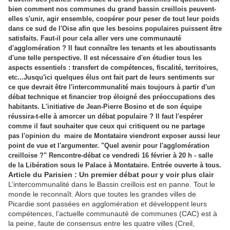
bien comment nos communes du grand bassin creillois peuvent-
elles s'unir, agir ensemble, coopérer pour peser de tout leur poids
dans ce sud de l'Oise afin que les besoins populaires puissent être
satisfaits. Faut-il pour cela aller vers une communauté
d'agglomération ? Il faut connaître les tenants et les aboutissants
d'une telle perspective. Il est nécessaire d'en étudier tous les
aspects essentiels : transfert de compétences, fiscalité, territoires,
etc...Jusqu'ici quelques élus ont fait part de leurs sentiments sur
ce que devrait être l'intercommunalité mais toujours à partir d'un
débat technique et financier trop éloigné des préoccupations des
habitants. L'initiative de Jean-Pierre Bosino et de son équipe
réussira-t-elle à amorcer un débat populaire ? Il faut l'espérer
comme il faut souhaiter que ceux qui critiquent ou ne partage
pas l'opinion du maire de Montataire viendront exposer aussi leur
point de vue et l'argumenter. "Quel avenir pour l'agglomération
creilloise ?" Rencontre-débat ce vendredi 16 février à 20 h - salle
de la Libération sous le Palace à Montataire. Entrée ouverte à tous.
Article du Parisien : Un premier débat pour y voir plus clair
L’intercommunalité dans le Bassin creillois est en panne. Tout le
monde le reconnaît. Alors que toutes les grandes villes de
Picardie sont passées en agglomération et développent leurs
compétences, l’actuelle communauté de communes (CAC) est à
la peine, faute de consensus entre les quatre villes (Creil,