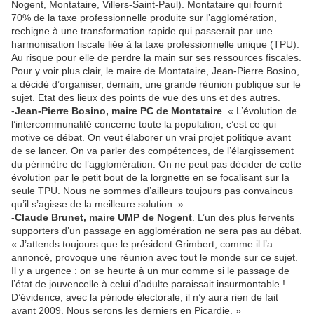
Nogent, Montataire, Villers-Saint-Paul). Montataire qui fournit
70% de la taxe professionnelle produite sur l’agglomération,
rechigne à une transformation rapide qui passerait par une
harmonisation fiscale liée à la taxe professionnelle unique (TPU).
Au risque pour elle de perdre la main sur ses ressources fiscales.
Pour y voir plus clair, le maire de Montataire, Jean-Pierre Bosino,
a décidé d’organiser, demain, une grande réunion publique sur le
sujet. Etat des lieux des points de vue des uns et des autres.
-
Jean-Pierre Bosino, maire PC de Montataire
. « L’évolution de
l’intercommunalité concerne toute la population, c’est ce qui
motive ce débat. On veut élaborer un vrai projet politique avant
de se lancer. On va parler des compétences, de l’élargissement
du périmètre de l’agglomération. On ne peut pas décider de cette
évolution par le petit bout de la lorgnette en se focalisant sur la
seule TPU. Nous ne sommes d’ailleurs toujours pas convaincus
qu’il s’agisse de la meilleure solution. »
-
Claude Brunet, maire UMP de Nogent
. L’un des plus fervents
supporters d’un passage en agglomération ne sera pas au débat.
« J’attends toujours que le président Grimbert, comme il l’a
annoncé, provoque une réunion avec tout le monde sur ce sujet.
Il y a urgence : on se heurte à un mur comme si le passage de
l’état de jouvencelle à celui d’adulte paraissait insurmontable !
D’évidence, avec la période électorale, il n’y aura rien de fait
avant 2009. Nous serons les derniers en Picardie. »