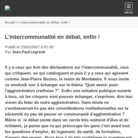
MENU
Accueil
» L'intercommunalité en débat, enfin !
L'intercommunalité en débat, enfin !
Publié le 15/02/2007 à 01:45
Par
Jean-Paul Legrand
Il y a ceux qui font des déclarations sur l'intercommunalité, ceux
qui critiquent, ou qui cataloguent et puis il y a ceux qui agissent
comme Jean-Pierre Bosino, le maire de Montataire. Il nous invite
ce vendredi soir à échanger sur le thème "Quel avenir pour
l'agglomération creilloise ?". Enfin une initiative publique ouverte
à tous, où les citoyens vont pouvoir échanger, s'exprimer, dire leur
vision du futur de notre agglomération. Sans doute ne
s'embasseront-ils pas des considérations institutionnelles sur la
nécessité ou pas de passer en communauté d'agglomération ?
Même si le débat existe dans un cercle très restreint d'élus et de
militants, je pense que ce qui préoccupe les gens c'est avant tout
les questions d'emploi, de logement, de santé, de formation,
d'avenir des jeunes. Alors face à de tels problèmes la question est