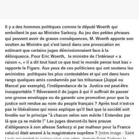
Il y a des hommes politiques comme le député Woerth qui
emboîtent le pas au Ministre Sarkozy. Au jeu des petites phrases
qui peuvent avoir de graves conséquences, M. Woerth apporte son
soutien au Ministre qui s'est lancé dans une provocation en
estimant que certains juges démissionnaient face à la
délinquance. Pour Eric Woerth, le ministre de l’Intérieur « a
raison », « il a dit tout haut ce que tout le monde pense tout bas »
rapporte le Figaro. Aux yeux de ces politiciens qui ont soutenu les
aministies politiques les plus contestables et qui ont dans leurs
rangs quelques amis condamnés par les tribunaux (Juppé ou
Mancel par exemple), l'indépendance de la Justice est peut-être
insupportable ? Rêveraient-il de juges à qui il suffirait de passer
une grosse enveloppe ou de garantir une promotion pour que la
justice soit rendue au nom du peuple français ? Après tout n'est-ce
pas le libéralisme qui nous explique qu'il faut que la société soit
fondée sur le principe "à chacun selon son mérite ! Entendez par
là que ça se mérite !" Les juges devront-ils faire preuve
d'allégeance à son altesse Sarkozy si par malheur pour la France
celui-ci était amené à la magistrature suprême ?
(notre image : Saint
Louis qui rendait la justice sous son arbre, demain Saint Sarkozy la