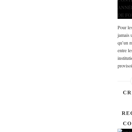
Pour les
jamais 
qu’un m
entre le
institut
proviso
CR
RE
CO