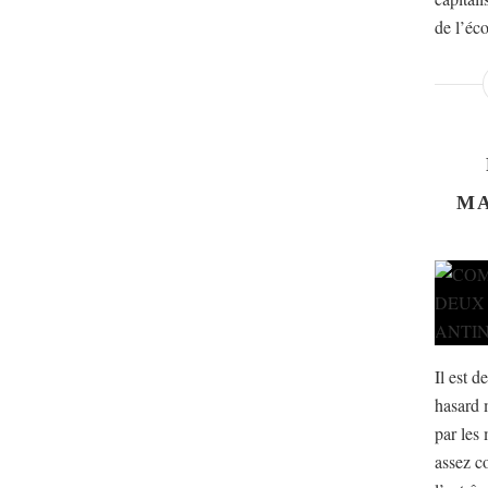
de l’éco
MA
Il est d
hasard 
par les 
assez c