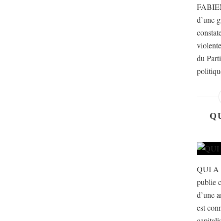
FABIEN
d’une g
constat
violente
du Part
politiqu
Q
QUI A
publie c
d’une a
est con
capital