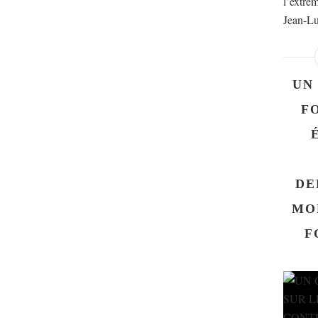
l’extrêm
Jean-Lu
UN
F
DE
MO
F