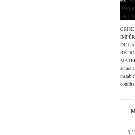
CRISE
IMPÉR
DE LA
RETR
MATÉR
actuell
instable
conflits
L