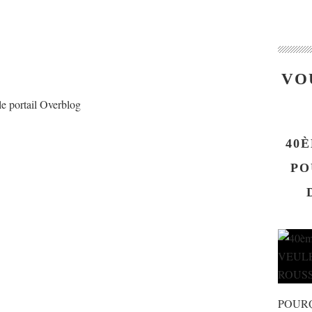
VO
le portail Overblog
40È
PO
POUR