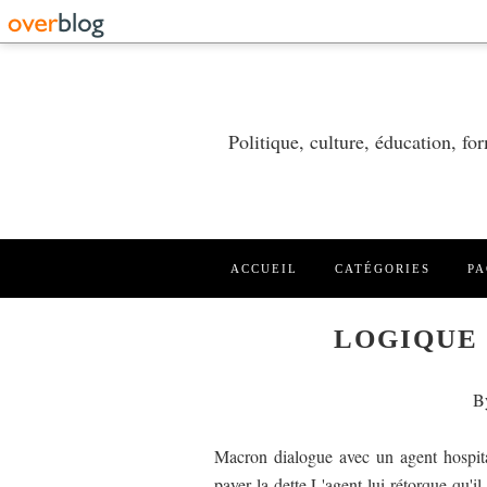
Politique, culture, éducation, f
ACCUEIL
CATÉGORIES
PA
LOGIQUE
B
Macron dialogue avec un agent hospitali
payer la dette.L'agent lui rétorque qu'i