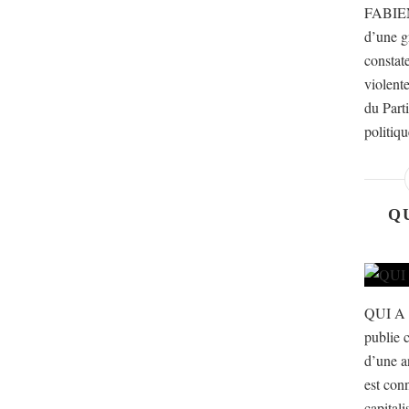
FABIEN
d’une g
constat
violente
du Part
politiqu
Q
QUI A
publie c
d’une a
est con
capital