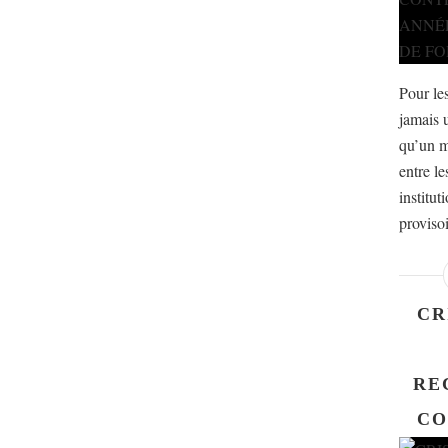
Pour les
jamais 
qu’un m
entre le
institut
proviso
CR
RE
CO