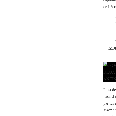
de l’éco
MA
Il est d
hasard 
par les 
assez c