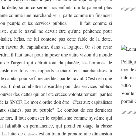
r la dette, sinon ce seront nos enfants qui la paieront plus
 santé comme une marchandise, il parle comme un financier
son peuple et les services publics. Il fait comme si
iste, que le travail ne devait être qu'une pénitence pour
talier, hélas, ne lui conteste pas cette fable de la dette.
n faveur du capitalisme, dans sa logique. Or si on reste
erdra, il faut lutter pour imposer une autre vision du monde
Politiq
n de l'argent qui détruit tout :la planète, les hommes, le
monde e
transforme tous les rapports sociaux en marchandises à
informa
 le capital pour se faire créditer par le travail. C'est cela que
2006
se. Il doit combattre l'absurdité pour des services publics
Voir le 
urser des dettes qui ont été créées volontairement par les
portail
 la SNCF. Le mot d'ordre doit être "C'est aux capitalistes
 aux salariés, pas au peuple". Le combat de ces dernières
ue fort, il faut contester le capitalisme comme système qui
i l'affaiblit en permanence, qui prend en otage la classe
. La lutte de classes est en train de prendre une dimension