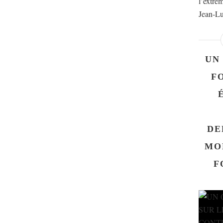
l’extrêm
Jean-Lu
UN
F
DE
MO
F