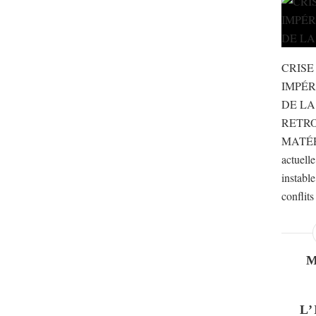
CRISE
IMPÉR
DE LA
RETR
MATÉR
actuell
instable
conflits
L