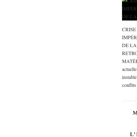
CRISE
IMPÉR
DE LA
RETR
MATÉR
actuell
instable
conflits
L