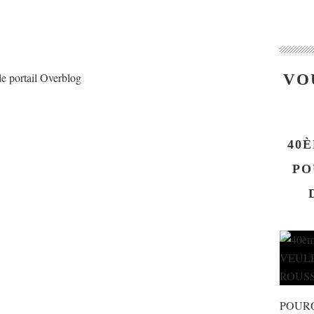
le portail Overblog
VO
40È
PO
POUR