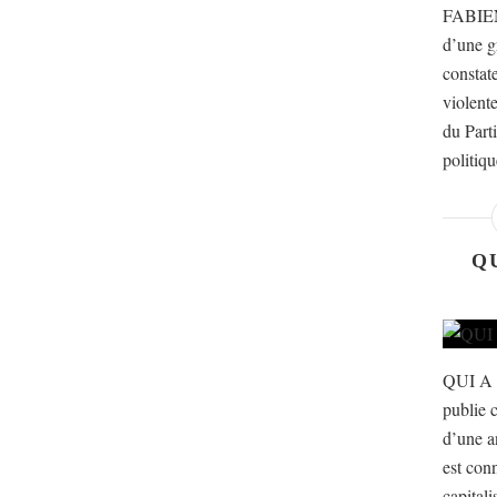
FABIEN
d’une g
constat
violente
du Part
politiqu
Q
QUI A
publie c
d’une a
est con
capital