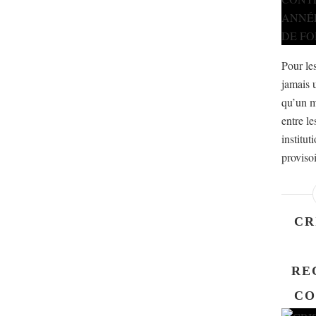
Pour les
jamais 
qu’un m
entre le
institut
proviso
CR
RE
CO