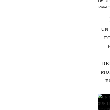
l’extrêm
Jean-Lu
UN
F
DE
MO
F