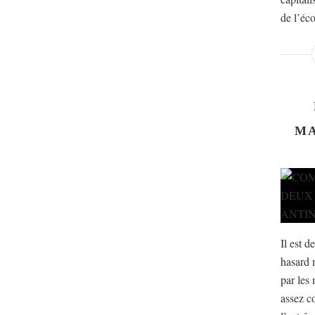
de l’éco
MA
Il est d
hasard 
par les 
assez c