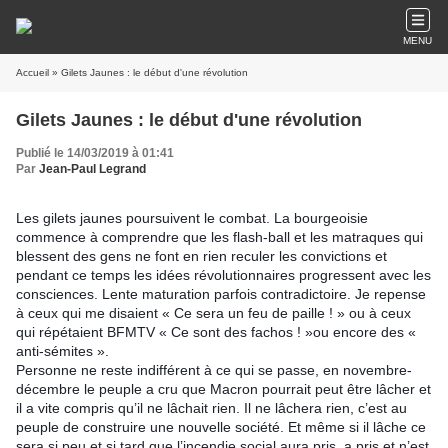
MENU
Accueil
» Gilets Jaunes : le début d'une révolution
Gilets Jaunes : le début d'une révolution
Publié le 14/03/2019 à 01:41
Par
Jean-Paul Legrand
Les gilets jaunes poursuivent le combat. La bourgeoisie 
commence à comprendre que les flash-ball et les matraques qui 
blessent des gens ne font en rien reculer les convictions et 
pendant ce temps les idées révolutionnaires progressent avec les 
consciences. Lente maturation parfois contradictoire. Je repense 
à ceux qui me disaient « Ce sera un feu de paille ! » ou à ceux 
qui répétaient BFMTV « Ce sont des fachos ! »ou encore des « 
anti-sémites ». 
Personne ne reste indifférent à ce qui se passe, en novembre-
décembre le peuple a cru que Macron pourrait peut être lâcher et 
il a vite compris qu’il ne lâchait rien. Il ne lâchera rien, c’est au 
peuple de construire une nouvelle société. Et même si il lâche ce 
sera si peu et si tard que l’incendie social aura pris, a pris et n’est 