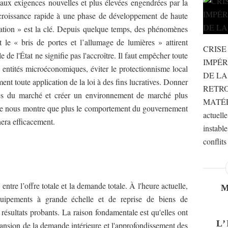
ux exigences nouvelles et plus élevées engendrées par la
croissance rapide à une phase de développement de haute
ination » est la clé. Depuis quelque temps, des phénomènes
le « bris de portes et l’allumage de lumières » attirent
CRISE
 de l'État ne signifie pas l'accroître. Il faut empêcher toute
IMPÉR
s entités microéconomiques, éviter le protectionnisme local
DE LA
ment toute application de la loi à des fins lucratives. Donner
RETR
es du marché et créer un environnement de marché plus
MATÉR
que nous montre que plus le comportement du gouvernement
actuell
nera efficacement.
instable
conflits
ntre l’offre totale et la demande totale. À l'heure actuelle,
quipements à grande échelle et de reprise de biens de
sultats probants. La raison fondamentale est qu'elles ont
L
ansion de la demande intérieure et l'approfondissement des