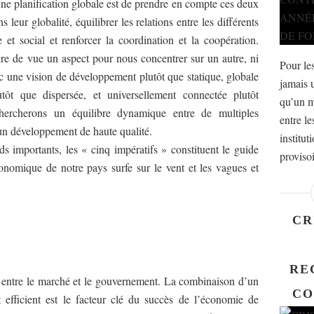
une planification globale est de prendre en compte ces deux
leur globalité, équilibrer les relations entre les différents
t social et renforcer la coordination et la coopération.
re de vue un aspect pour nous concentrer sur un autre, ni
Pour les
ec une vision de développement plutôt que statique, globale
jamais 
lutôt que dispersée, et universellement connectée plutôt
qu’un m
hercherons un équilibre dynamique entre de multiples
entre le
r un développement de haute qualité.
institut
s importants, les « cinq impératifs » constituent le guide
proviso
conomique de notre pays surfe sur le vent et les vagues et
CR
RE
n entre le marché et le gouvernement. La combinaison d’un
CO
efficient est le facteur clé du succès de l’économie de