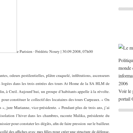
e Parisien - Frédéric Noury | 30.09.2008, 07h00
Politiq
monde e
informa
, odeurs pestilentielles, plâtre craquelé, infiltrations, ascenseurs
2006
es logées dans les trois entrées des tours At Home de la SA HLM de
Voir le 
in, à Creil. Aujourd’hui, un groupe d’habitants appelle à la révolte.
portail
 pour constituer le collectif des locataires des tours Carpeaux. « On
», jure Marianne, vice-présidente. « Pendant plus de trois ans, j’ai
’isolation l’hiver dans les chambres, raconte Malika, présidente du
uissier pour constater les dégâts, afin de faire pression sur le bailleur.
collé des affiches avec mes filles pour créer une structure de défense.