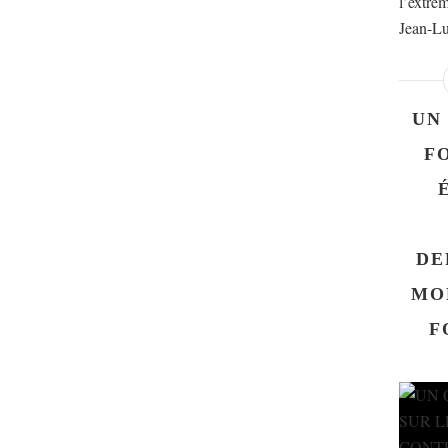
l’extrêm
Jean-Lu
UN
F
DE
MO
F