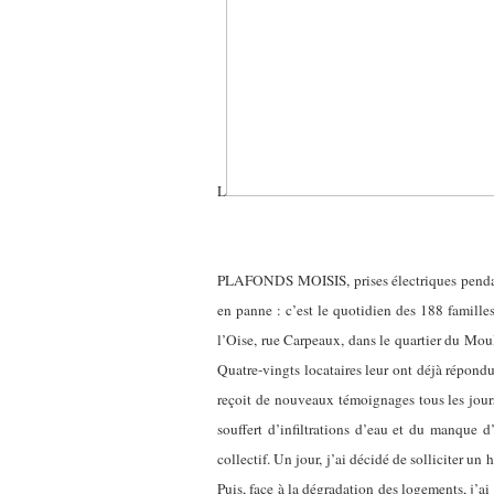
L
PLAFONDS MOISIS, prises électriques pendantes
en panne : c’est le quotidien des 188 famill
l’Oise, rue Carpeaux, dans le quartier du Moul
Quatre-vingts locataires leur ont déjà répondu
reçoit de nouveaux témoignages tous les jours 
souffert d’infiltrations d’eau et du manque d
collectif. Un jour, j’ai décidé de solliciter un h
Puis, face à la dégradation des logements, j’ai 