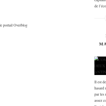
de l’éco
le portail Overblog
MA
Il est d
hasard 
par les 
assez c