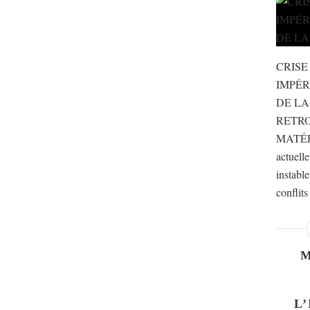
CRISE
IMPÉR
DE LA
RETR
MATÉR
actuell
instable
conflits
L