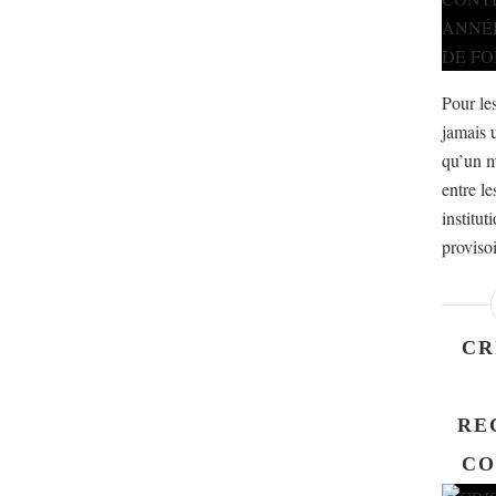
Pour les
jamais 
qu’un m
entre le
institut
proviso
CR
RE
CO