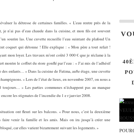
valuer la détresse de certaines familles. « L’eau rentre près de la
uit, je n’ai pas d’eau chaude dans la cuisine, et mon fils est souvent
VO
’un sourire las. Une cuvette recueille l’eau suintant du plafond Un
ent coquet qui détonne ! Elle explique : « Mon père a tout refait !
ayant mon loyer. Les travaux m’ont coûté 3 000 € que je réclame à la
40È
ontre le coffret du store gonflé par l’eau : « J’ai mis de l’adhésif
re des enfants… » Dans la cuisine de Fatima, au8e étage, une cuvette
PO
 champignons. « Lors de l’état de lieux, en novembre 2007, on nous a
ttend toujours… » Les parties communes n’échappent pas au manque
e encore les stigmates de l’incendie du 1 e r janvier 2008.
ituation ont fleuri sur les balcons. « Pour nous, c’est la deuxième
aire venir la famille et les amis. Mais on ira jusqu’à créer une
bloqué, car elles varient bizarrement suivant les logements. »
POUR