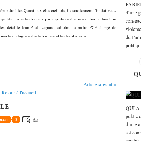
FABIEN
ndre hier. Quant aux élus creillois, ils soutiennent l’initiative. «
d’une g
ectifs : lister les travaux par appartement et rencontrer la direction
constat
ier, détaille Jean-Paul Legrand, adjoint au maire PCF chargé de
violente
r le dialogue entre le bailleur et les locataires. »
du Part
politiqu
Q
Article suivant »
Retour à l'accueil
CLE
QUI A
publie c
post
0
d’une a
est con
capital