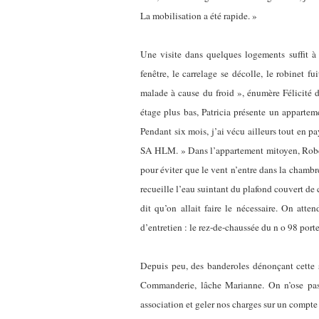
La mobilisation a été rapide. »
Une visite dans quelques logements suffit à é
fenêtre, le carrelage se décolle, le robinet f
malade à cause du froid », énumère Félicité d
étage plus bas, Patricia présente un appartem
Pendant six mois, j’ai vécu ailleurs tout en p
SA HLM. » Dans l’appartement mitoyen, Robert m
pour éviter que le vent n’entre dans la chamb
recueille l’eau suintant du plafond couvert de
dit qu’on allait faire le nécessaire. On a
d’entretien : le rez-de-chaussée du n o 98 port
Depuis peu, des banderoles dénonçant cette s
Commanderie, lâche Marianne. On n’ose pas f
association et geler nos charges sur un compte 