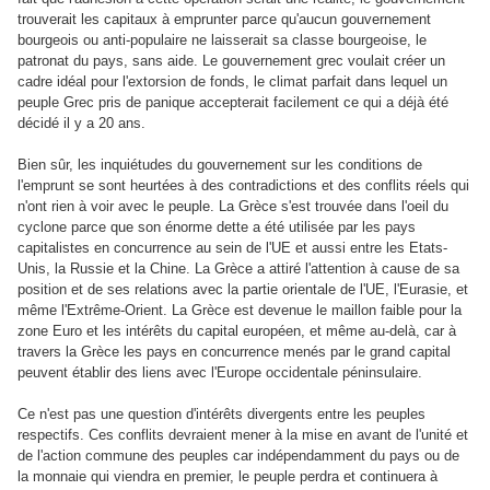
trouverait les capitaux à emprunter parce qu'aucun gouvernement
bourgeois ou anti-populaire ne laisserait sa classe bourgeoise, le
patronat du pays, sans aide. Le gouvernement grec voulait créer un
cadre idéal pour l'extorsion de fonds, le climat parfait dans lequel un
peuple Grec pris de panique accepterait facilement ce qui a déjà été
décidé il y a 20 ans.
Bien sûr, les inquiétudes du gouvernement sur les conditions de
l'emprunt se sont heurtées à des contradictions et des conflits réels qui
n'ont rien à voir avec le peuple. La Grèce s'est trouvée dans l'oeil du
cyclone parce que son énorme dette a été utilisée par les pays
capitalistes en concurrence au sein de l'UE et aussi entre les Etats-
Unis, la Russie et la Chine. La Grèce a attiré l'attention à cause de sa
position et de ses relations avec la partie orientale de l'UE, l'Eurasie, et
même l'Extrême-Orient. La Grèce est devenue le maillon faible pour la
zone Euro et les intérêts du capital européen, et même au-delà, car à
travers la Grèce les pays en concurrence menés par le grand capital
peuvent établir des liens avec l'Europe occidentale péninsulaire.
Ce n'est pas une question d'intérêts divergents entre les peuples
respectifs. Ces conflits devraient mener à la mise en avant de l'unité et
de l'action commune des peuples car indépendamment du pays ou de
la monnaie qui viendra en premier, le peuple perdra et continuera à