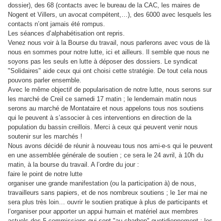
dossier), des 68 (contacts avec le bureau de la CAC, les maires de
Nogent et Villers, un avocat compétent,…), des 6000 avec lesquels les
contacts n’ont jamais été rompus.
Les séances d’alphabétisation ont repris.
Venez nous voir à la Bourse du travail, nous parlerons avec vous de là
nous en sommes pour notre lutte, ici et ailleurs. Il semble que nous ne
soyons pas les seuls en lutte à déposer des dossiers. Le syndicat
"Solidaires" aide ceux qui ont choisi cette stratégie. De tout cela nous
pouvons parler ensemble.
Avec le même objectif de popularisation de notre lutte, nous serons sur
les marché de Creil ce samedi 17 matin ; le lendemain matin nous
serons au marché de Montataire et nous appelons tous nos soutiens
qui le peuvent à s’associer à ces interventions en direction de la
population du bassin creillois. Merci à ceux qui peuvent venir nous
soutenir sur les marchés !
Nous avons décidé de réunir à nouveau tous nos ami-e-s qui le peuvent
en une assemblée générale de soutien ; ce sera le 24 avril, à 10h du
matin, à la bourse du travail. A l’ordre du jour :
faire le point de notre lutte
organiser une grande manifestation (ou la participation à) de nous,
travailleurs sans papiers, et de nos nombreux soutiens ; le 1er mai ne
sera plus très loin… ouvrir le soutien pratique à plus de participants et
l’organiser pour apporter un appui humain et matériel aux membres
actuels des 5 commissions qui sont "au charbon" quotidiennement : les