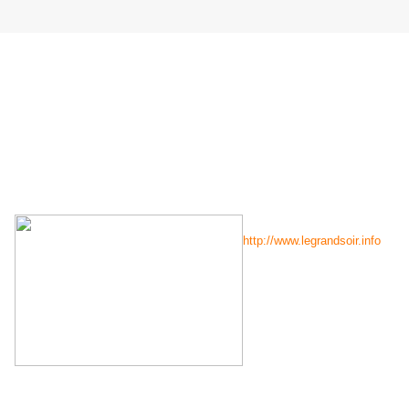
De quel droit survivons-
nous aux morts ?
Santiago ALBA RICO sur
http://www.legrandsoir.info
Photo : Haiti - Associated
Press
Vers dix heures du matin, le
19 janvier dernier, le
LIBERTY OF THE SEAS
,
un des yachts les plus luxueux du monde, débarqua ses passagers
dans le port idyllique de Labedee, un « paradis privé », propriété de