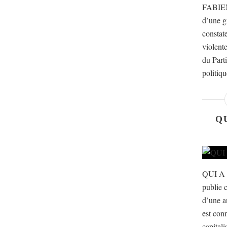
,
FABIEN
e
d’une g
x
constat
p
violente
l
i
du Part
q
politiqu
u
e
s
a
c
Q
o
n
v
i
c
QUI A
t
publie c
i
o
d’une a
n
est con
a
capital