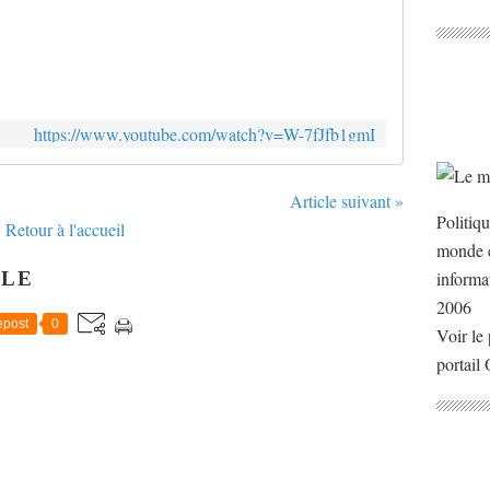
D
a
n
s
c
e
https://www.youtube.com/watch?v=W-7fJfb1gmI
t
t
e
Article suivant »
v
Politiq
Retour à l'accueil
i
monde e
d
é
CLE
informa
o
2006
,
post
0
Voir le 
J
e
portail
a
n
-
P
a