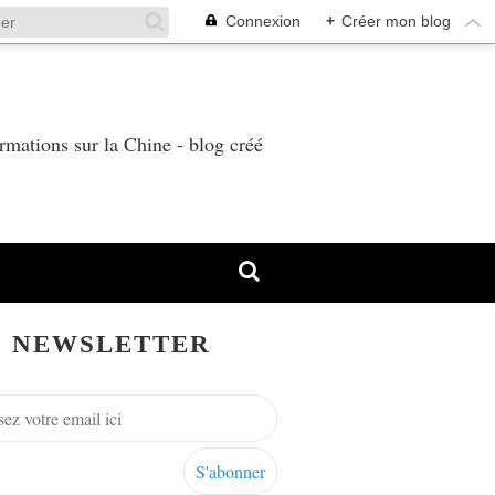
Connexion
+
Créer mon blog
T
rmations sur la Chine - blog créé
NEWSLETTER
grès du PCF de 2023 : La NUPES n'est pas la solution po