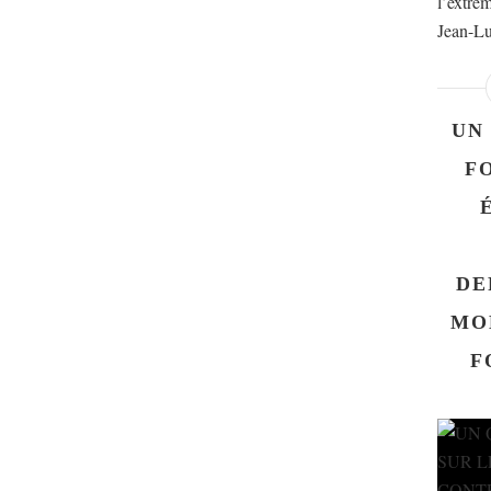
l’extrêm
Jean-Lu
UN
F
DE
MO
F