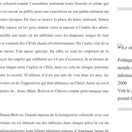
yle colonial comme l’assemblée nationale toute blanche et crème qui
ci est ouvert au public pour une exposition en son jardin intérieur sur
rentes époques. En face se trouve la place du héros national, Simon
ble espace où les gens aiment venir se reposer á l’ombre des arbres.
nstallé une tente où les militants sous les drapeaux rouges de leur
s et vendent des CD de chants révolutionnaires. De l’autre côté de la
e messe. Une messe spéciale. En effet, ce sont les employés de la
ecte des impòts qui célèbrent ses 14 ans d’existence. Je m’étonne de
Politiq
tion laïque entre l’église et l’Etat, mais ici cela ne choque personne
monde e
informa
e la société. D’ailleurs il n’est pas rare de voir dans les rues, les
2006
vistes ou de l’opposition qui font référence au Christ. Ainsi en est-il
Voir le 
portraits de , Jésus, Marx, Bolivar et Chàvez comme pour marquer une
portail
Simon Bolivar. Grande maison de la bourgeoisie coloniale avec son
habitants où est retracée sur des tableaux dans chaque pièce la vie du
s indépendantistes pour libérer plusieurs nations d´Amérique latine de