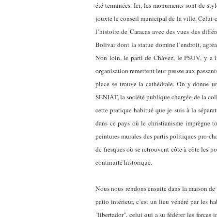
été terminées. Ici, les monuments sont de st
jouxte le conseil municipal de la ville. Celui-
l’histoire de Caracas avec des vues des diffé
Bolivar dont la statue domine l’endroit, agréa
Non loin, le parti de Chàvez, le PSUV, y a i
organisation remettent leur presse aux passant
place se trouve la cathédrale. On y donne un
SENIAT, la société publique chargée de la coll
cette pratique habitué que je suis à la sépara
dans ce pays où le christianisme imprègne tout
peintures murales des partis politiques pro-cha
de fresques où se retrouvent côte à côte les 
continuité historique.
Nous nous rendons ensuite dans la maison de 
patio intérieur, c’est un lieu vénéré par les 
"libertador", celui qui a su fédérer les force