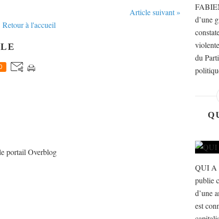
FABIEN
Article suivant »
d’une g
Retour à l'accueil
constat
violente
CLE
du Part
0
politiqu
Q
le portail Overblog
QUI A
publie c
d’une a
est con
capital