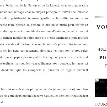
igure fondatrice de la Nation et de la Liberté, chaque organisation
me de son héritage, chaque citoyen porte pour Bolivar une immense
e palais présidentiel fortement gardés par les militaires nous nous
nse foule pressée de prendre le bus ou le métro pour rentrer en
VO
s gaz déchappement d’une file discontinue d’autobus, de véhicules qui
x4 dernier modèle des plus aisés à la vieille américaine toute rouillée
 l’escalier du métro, là encore la foule s’y presse, plus importante
40È
 ici les gens curieusement, alors que les rues sont plutôt sales,
, pas un papier, pas un graffiti. Et ce qui ne gâche rien , même si il
PO
nézuéliens, surtout les vénézuéliennes sont coquets, les gens ici
 déodorant que les européens et, question de dignité prennent
 les plus reculés et les plus pauvres, des jeunes gens toujours vêtus
 fils entre deux masures de terre battues, les derniers linges séchant
al.
POUR