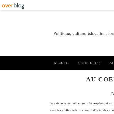
Politique, culture, éducation, f
ACCUEIL
CATÉGORIES
PA
AU COE
B
Je vais avec Sebastian, mon beau-père qui est 
avec les gratte-ciels de verre et d’acier des gr