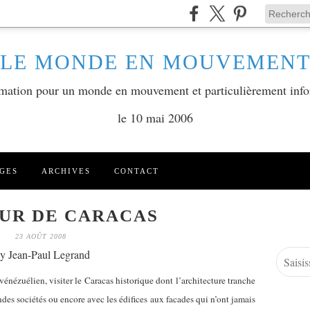
LE MONDE EN MOUVEMEN
ormation pour un monde en mouvement et particulièrement info
le 10 mai 2006
GES
ARCHIVES
CONTACT
UR DE CARACAS
23 AOÛT 2008
y Jean-Paul Legrand
vénézuélien, visiter le Caracas historique dont l’architecture tranche
andes sociétés ou encore avec les édifices aux facades qui n’ont jamais