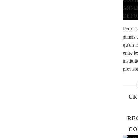
Pour les
jamais 
qu’un m
entre le
institut
proviso
CR
RE
CO