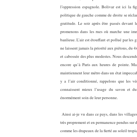
l’oppression espagnole. Bolivar est ici la f
politique de gauche comme de droite se récla
gratitude. Le soir après être passés devant l
promenons dans les rues où marche une imme
banlieue. L’air est étouffant et pollué par le
ne laissent jamais la priorité aux piétons, du 4
et cabossée des plus modestes. Nous descendons
encore qu`à Paris aux heures de pointe. Mais
maintiennent leur métro dans un état impeccable
y a l’air conditionné, rappelons que les vé
connaissent mieux l’usage du savon et du
énormément soin de leur personne.
Ainsi ai-je vu dans ce pays, dans les villages
très proprement et en permanence pendus sur des
comme les drapeaux de la fierté au soleil tropic