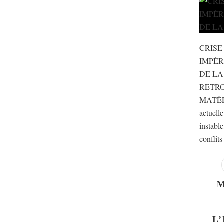
CRISE
IMPÉR
DE LA
RETR
MATÉR
actuell
instable
conflits
L