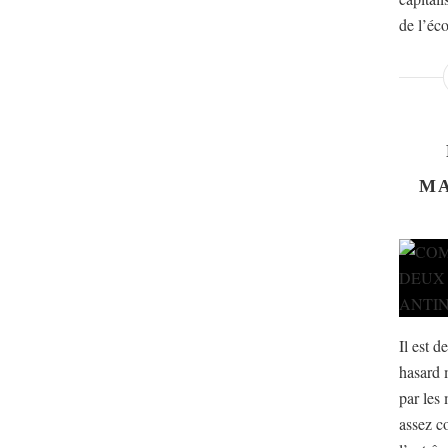
de l’éco
MA
Il est d
hasard 
par les 
assez c