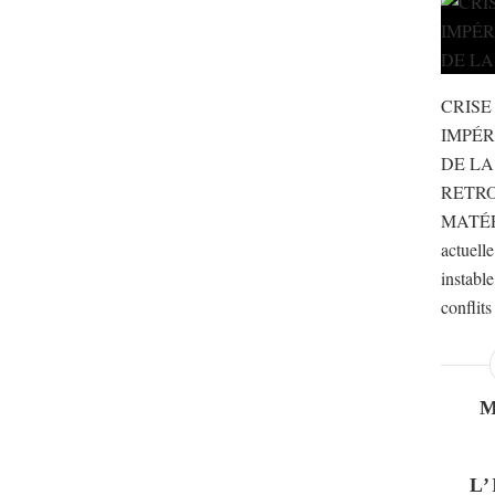
CRISE
IMPÉR
DE LA
RETR
MATÉR
actuell
instable
conflits
L