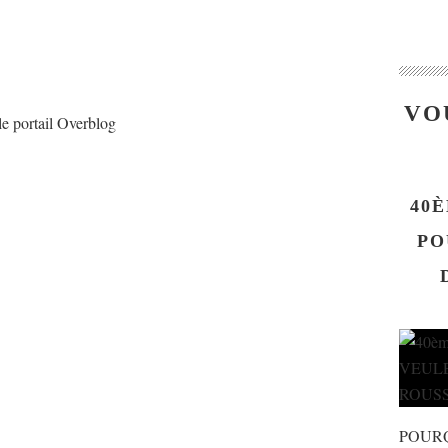
VO
le portail Overblog
40È
PO
POUR