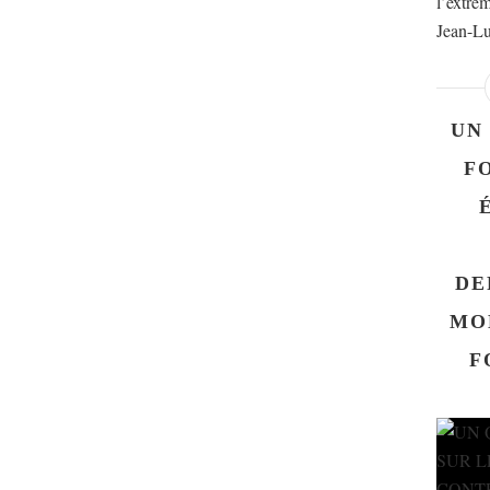
l’extrêm
Jean-Lu
UN
F
DE
MO
F