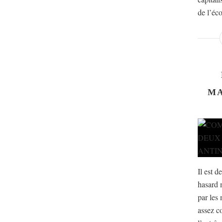
de l’éco
MA
Il est d
hasard 
par les 
assez c