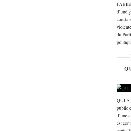
FABIEN
d’une g
constat
violente
du Part
politiqu
Q
QUI A
publie c
d’une a
est con
capital