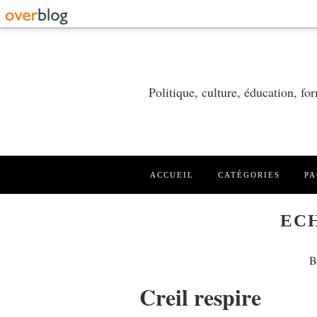
Politique, culture, éducation, f
ACCUEIL
CATÉGORIES
PA
EC
B
Creil respire