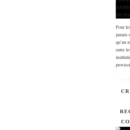
Pour les
jamais 
qu’un m
entre le
institut
proviso
CR
RE
CO