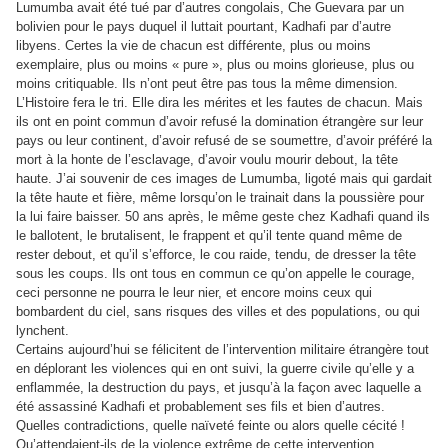
Lumumba avait été tué par d’autres congolais, Che Guevara par un
bolivien pour le pays duquel il luttait pourtant, Kadhafi par d’autre
libyens. Certes la vie de chacun est différente, plus ou moins
exemplaire, plus ou moins « pure », plus ou moins glorieuse, plus ou
moins critiquable. Ils n’ont peut être pas tous la même dimension.
L’Histoire fera le tri. Elle dira les mérites et les fautes de chacun. Mais
ils ont en point commun d’avoir refusé la domination étrangère sur leur
pays ou leur continent, d’avoir refusé de se soumettre, d’avoir préféré la
mort à la honte de l’esclavage, d’avoir voulu mourir debout, la tête
haute. J’ai souvenir de ces images de Lumumba, ligoté mais qui gardait
la tête haute et fière, même lorsqu’on le trainait dans la poussière pour
la lui faire baisser. 50 ans après, le même geste chez Kadhafi quand ils
le ballotent, le brutalisent, le frappent et qu’il tente quand même de
rester debout, et qu’il s’efforce, le cou raide, tendu, de dresser la tête
sous les coups. Ils ont tous en commun ce qu’on appelle le courage,
ceci personne ne pourra le leur nier, et encore moins ceux qui
bombardent du ciel, sans risques des villes et des populations, ou qui
lynchent.
Certains aujourd’hui se félicitent de l’intervention militaire étrangère tout
en déplorant les violences qui en ont suivi, la guerre civile qu’elle y a
enflammée, la destruction du pays, et jusqu’à la façon avec laquelle a
été assassiné Kadhafi et probablement ses fils et bien d’autres.
Quelles contradictions, quelle naïveté feinte ou alors quelle cécité !
Qu’attendaient-ils de la violence extrême de cette intervention