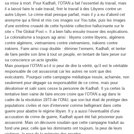
sa mise à mort. Pour Kadhafi, l’OTAN a fait l’essentiel du travail, mais
il a laissé faire le sale travail, finir le travail à des Libyens contre un
autre Libyen. Le crime était presque parfait, mais il y a eu d’abord cet
anonyme qui a filmé et mis ces images sur You tube, puis les images
d’une extrême cruauté de cette hystérie collective hallucinante sur le
site « The Global Post ». Il a bien fallu ensuite trouver des explications.
Le colonialisme a toujours agi ainsi : libyens contre libyens, algériens
contre algériens, vietnamiens contre vietnamiens, irakiens contre
irakiens. Faire ainsi coup double : éliminer l’ennemi, Kadhafi, et tenter
de faire perdre son âme à tout un peuple, en tentant de faire peser sur
sa conscience un acte ignoble.
Mais pourquoi l’OTAN a-t-il si peur de dire la vérité, qu’il est le véritable
responsable de cet assassinat car les autres ne sont que des
exécutants. Pourquoi cette campagne médiatique inouïe, acharnée, non
seulement pour dégager sa responsabilité de ce crime, mais pour
dévaloriser et salir sans cesse la personne de Kadhafi. Il ya certes la
tentative bien vaine de faire encore croire que l’OTAN a agi dans le
cadre de la résolution 1973 de l’ONU, que son but était de protéger des
populations civiles et non d’intervenir comme belligérant dans cette
guerre pour abattre le régime libyen. Il y a aussi l’éventualité d’une
accusation de crime de guerre, Kadhafi ayant été fait prisonnier puis
assassiné. Mais on découvre soudain que cette campagne traduit au
fond une peur, celle que les dominants ont toujours, la peur de leurs
victimes, la peur de la mémoire des peuples.