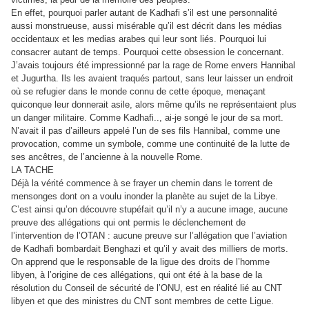
En effet, pourquoi parler autant de Kadhafi s’il est une personnalité
aussi monstrueuse, aussi misérable qu’il est décrit dans les médias
occidentaux et les medias arabes qui leur sont liés. Pourquoi lui
consacrer autant de temps. Pourquoi cette obsession le concernant.
J’avais toujours été impressionné par la rage de Rome envers Hannibal
et Jugurtha. Ils les avaient traqués partout, sans leur laisser un endroit
où se refugier dans le monde connu de cette époque, menaçant
quiconque leur donnerait asile, alors même qu’ils ne représentaient plus
un danger militaire. Comme Kadhafi.., ai-je songé le jour de sa mort.
N’avait il pas d’ailleurs appelé l’un de ses fils Hannibal, comme une
provocation, comme un symbole, comme une continuité de la lutte de
ses ancêtres, de l’ancienne à la nouvelle Rome.
LA TACHE
Déjà la vérité commence à se frayer un chemin dans le torrent de
mensonges dont on a voulu inonder la planète au sujet de la Libye.
C’est ainsi qu’on découvre stupéfait qu’il n’y a aucune image, aucune
preuve des allégations qui ont permis le déclenchement de
l’intervention de l’OTAN : aucune preuve sur l’allégation que l’aviation
de Kadhafi bombardait Benghazi et qu’il y avait des milliers de morts.
On apprend que le responsable de la ligue des droits de l’homme
libyen, à l’origine de ces allégations, qui ont été à la base de la
résolution du Conseil de sécurité de l’ONU, est en réalité lié au CNT
libyen et que des ministres du CNT sont membres de cette Ligue.